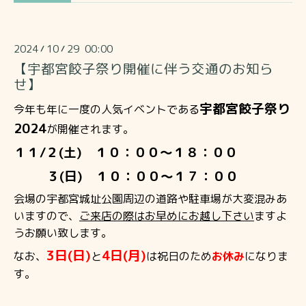
2024
10
29 00:00
/
/
【宇都宮餃子祭り開催に伴う交通のお知ら
せ】
宇都宮餃子祭り
今年も年に一度の人気イベントである
2024
が開催されます。
１１/２(土) １０：００～１８：００
３(日) １０：００～１７：００
会場の宇都宮城址公園周辺の道路や駐車場が大変混みあ
いますので、
ご来店の際はお早めにお越し下さい
ますよ
うお願い致します。
3日(日)
4日(月)
なお、
と
は祝日のため
お休み
になりま
す。