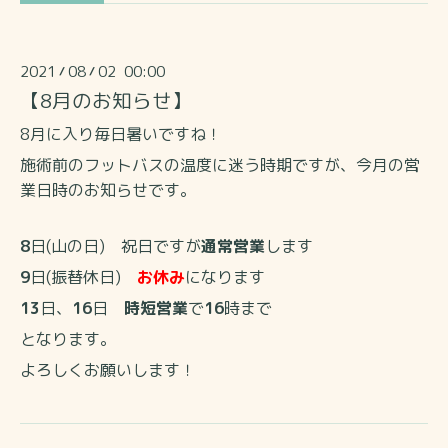
2021
08
02 00:00
/
/
【8月のお知らせ】
8月に入り毎日暑いですね！
施術前のフットバスの温度に迷う時期ですが、
今月の営
業日時のお知らせです。
8
日(山の日) 祝日ですが
通常営業
します
9
日(振替休日)
お休み
になります
13
日、
16
日
時短営業
で
16
時まで
となります。
よろしくお願いします！